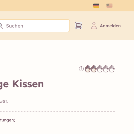
Anmelden
?
ge Kissen
wSt.
rtungen)